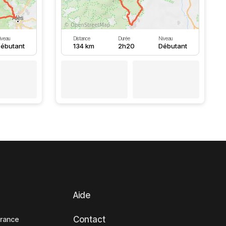
iveau
Distance
Durée
Niveau
ébutant
134 km
2h20
Débutant
Aide
Contact
France