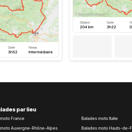
Distance
Durée
N
204 km
3h22
D
Durée
Niveau
3h52
Intermédiaire
lades par lieu
 moto France
Balades moto Italie
 moto Auvergne-Rhône-Alpes
Balades moto Hauts-de-