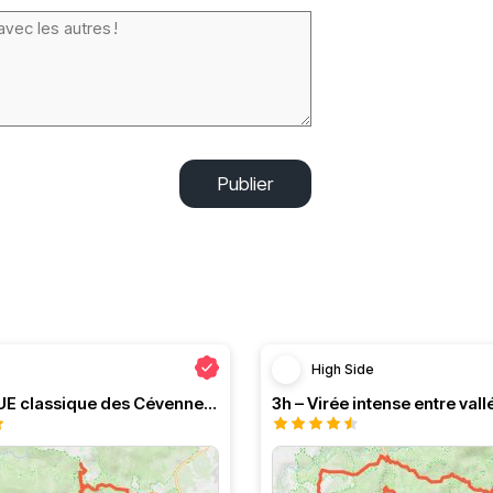
Publier
High Side
Le PRESQUE classique des Cévennes par Greg