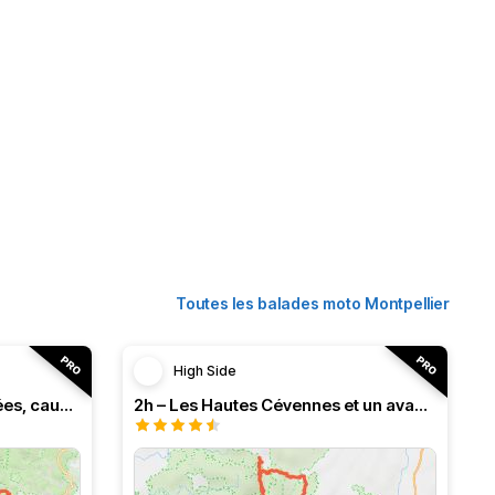
Toutes les balades moto Montpellier
High Side
3h – Virée intense entre vallées, causses et monts (HSRF24)
2h – Les Hautes Cévennes et un avant-goût d'Ardèche (HSRF24)