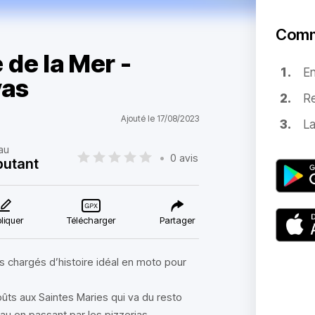
Comm
 de la Mer -
E
vas
Re
Ajouté le 17/08/2023
La
au
•
0 avis
utant
liquer
Télécharger
Partager
s chargés d’histoire idéal en moto pour
ûts aux Saintes Maries qui va du resto
au en passant par les pizzerias