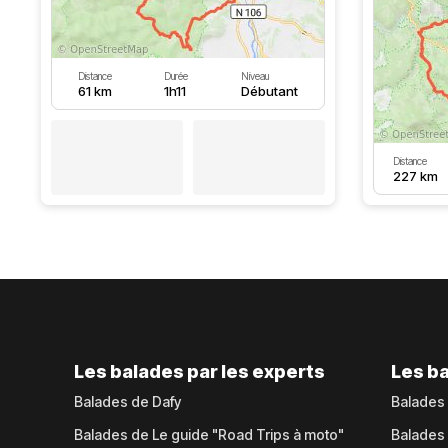
Distance
Durée
Niveau
61 km
1h11
Débutant
Distance
227 km
Les balades par les experts
Les ba
Balades de Dafy
Balades
Balades de Le guide "Road Trips à moto"
Balades