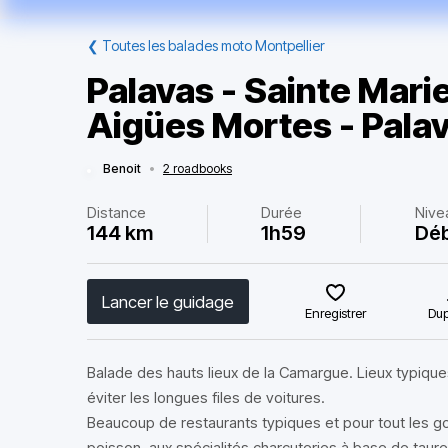
❮
Toutes les balades moto Montpellier
Palavas - Sainte Marie
Aigües Mortes - Pala
Benoit
•
2 roadbooks
Distance
Durée
Nive
144 km
1h59
Déb
Lancer le guidage
Enregistrer
Dup
Balade des hauts lieux de la Camargue. Lieux typique
éviter les longues files de voitures.
Beaucoup de restaurants typiques et pour tout les go
poisson, aux spécialités charcuteries à base de taure