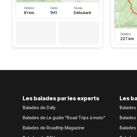
Distance
Durée
Niveau
61 km
1h11
Débutant
Distance
227 km
Les balades par les experts
Les ba
Balades de Dafy
Balades
Balades de Le guide "Road Trips à moto"
Balades
Balades de Roadtrip Magazine
Balades 