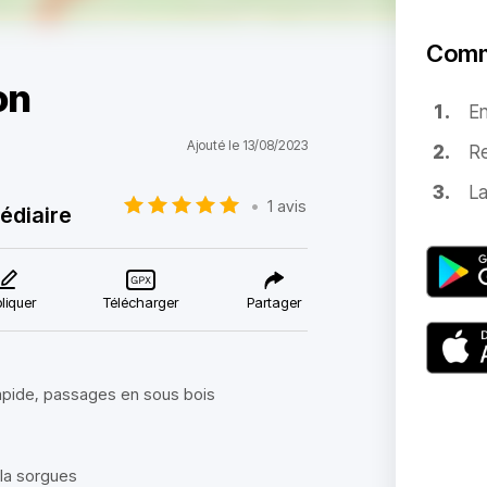
Comm
on
E
Ajouté le 13/08/2023
Re
La
•
1 avis
édiaire
liquer
Télécharger
Partager
rapide, passages en sous bois
 la sorgues