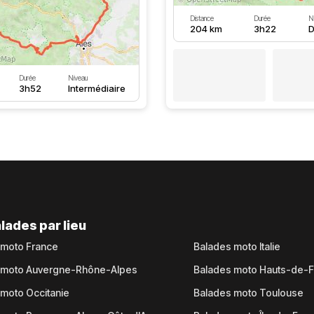
Distance
Durée
N
204 km
3h22
D
Durée
Niveau
3h52
Intermédiaire
lades par lieu
 moto France
Balades moto Italie
 moto Auvergne-Rhône-Alpes
Balades moto Hauts-de-
moto Occitanie
Balades moto Toulouse