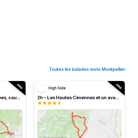
Toutes les balades moto Montpellier
High Side
3h – Virée intense entre vallées, causses et monts (HSRF24)
2h – Les Hautes Cévennes et un avant-goût d'Ardèche (HSRF24)