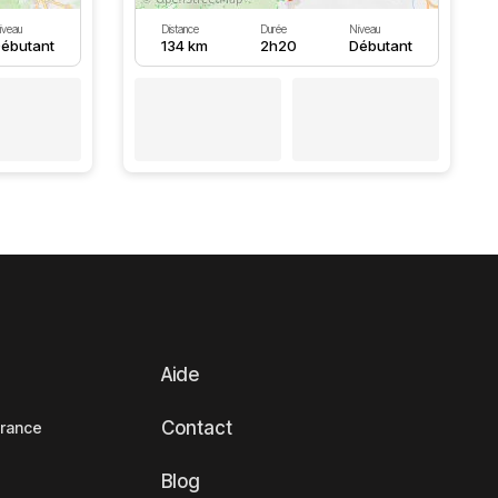
iveau
Distance
Durée
Niveau
ébutant
134 km
2h20
Débutant
Aide
Contact
France
Blog