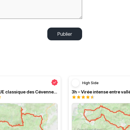
Publier
High Side
Le PRESQUE classique des Cévennes par Greg