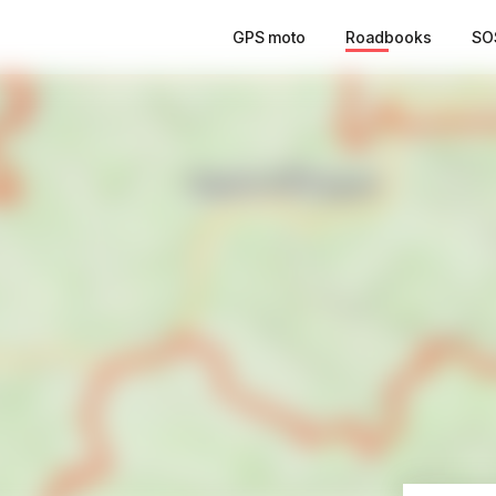
GPS moto
Roadbooks
SO