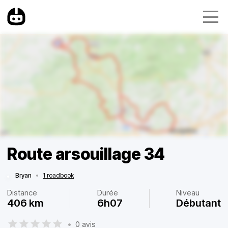
Route arsouillage 34
Bryan
•
1 roadbook
Distance
Durée
Niveau
406 km
6h07
Débutant
•
0 avis