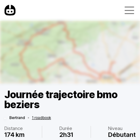
Journée trajectoire bmo
beziers
Bertrand
•
1 roadbook
Distance
Durée
Niveau
174 km
2h31
Débutant