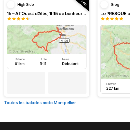
High Side
Greg
1h – A l’Ouest d’Alès, 1h15 de bonheur (HSRF23)
Distance
Durée
Niveau
61 km
1h11
Débutant
Distance
227 km
Toutes les balades moto Montpellier