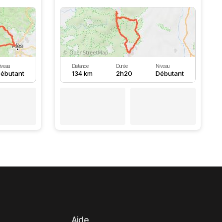
iveau
Distance
Durée
Niveau
ébutant
134 km
2h20
Débutant
Aide