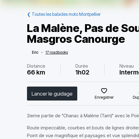
❮
Toutes les balades moto Montpellier
La Malène, Pas de So
Masgros Canourge
Eric
•
17 roadbooks
Distance
Durée
Niveau
66 km
1h02
Interm
Lancer le guidage
Enregistrer
Dup
2ieme partie de "Chanac à Malène (Tarn)" avec le Poi
Route impeccable, courbes et bouts de lignes droite
Point de vue magnifique et paysages et vue splendid