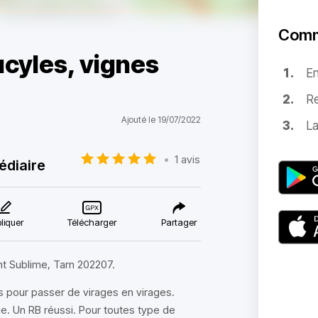
Comm
ucyles, vignes
E
Re
Ajouté le 19/07/2022
La
•
1 avis
édiaire
liquer
Télécharger
Partager
nt Sublime, Tarn 202207.
s pour passer de virages en virages.
e. Un RB réussi. Pour toutes type de