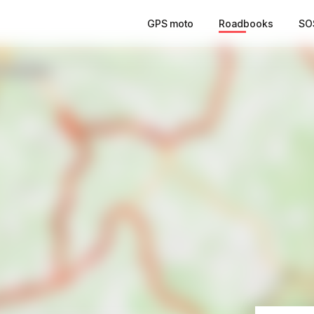
GPS moto
Roadbooks
SO