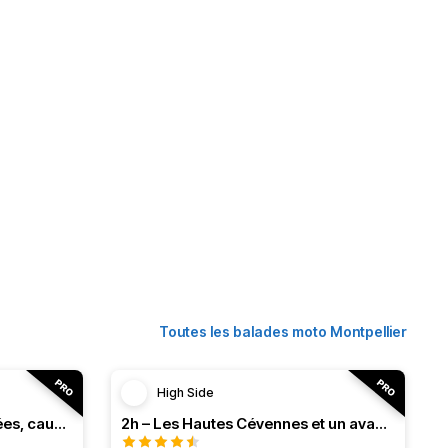
Toutes les balades moto Montpellier
High Side
3h – Virée intense entre vallées, causses et monts (HSRF24)
2h – Les Hautes Cévennes et un avant-goût d'Ardèche (HSRF24)