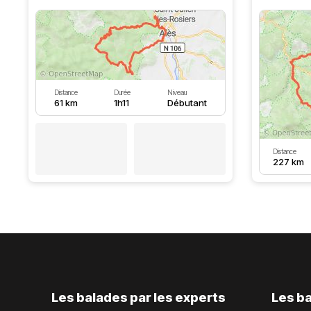
Distance
Durée
Niveau
61 km
1h11
Débutant
Distance
227 km
Les balades par les experts
Les ba