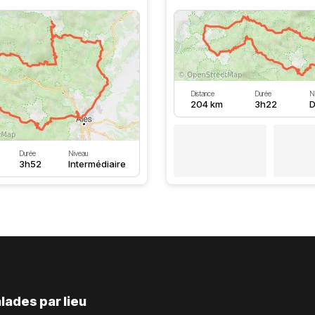
Distance
Durée
N
204 km
3h22
D
Durée
Niveau
3h52
Intermédiaire
lades par lieu