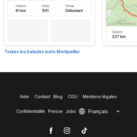
Distance
Durée
Niveau
61 km
1h11
Débutant
Distance
227 km
Toutes les balades moto Montpellier
Aide
Contact
Blog
CGU
Mentions légales
Confidentialité
Presse
Jobs