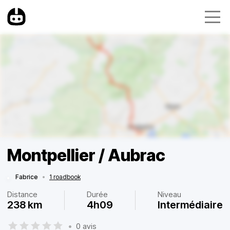
Montpellier / Aubrac
Fabrice
•
1 roadbook
Distance
Durée
Niveau
238 km
4h09
Intermédiaire
•
0 avis