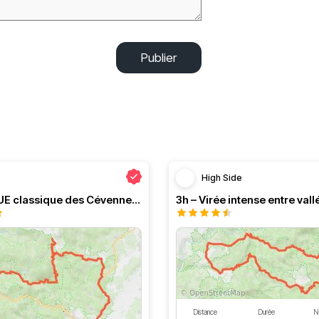
Publier
High Side
Le PRESQUE classique des Cévennes par Greg
Distance
Durée
N