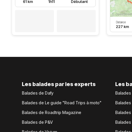
61 km
1h11
Débutant
Distance
227 km
Les balades par les experts
Les ba
Balades de Dafy
Balades
Balades de Le guide "Road Trips à moto"
Balades
Balades de Roadtrip Magazine
Balades 
Balades de P&V
Balades
Balades de Vivium
Balades