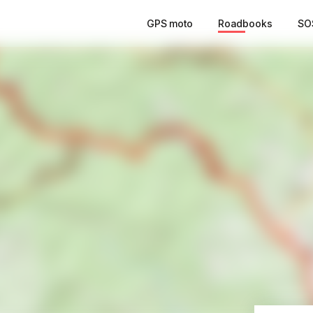
GPS moto
Roadbooks
SO