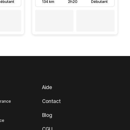
ébutant
134 km
2h20
Débutant
Aide
Contact
France
Blog
nce
CGU