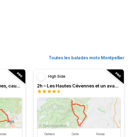
Toutes les balades moto Montpellier
High Side
3h – Virée intense entre vallées, causses et monts (HSRF24)
2h – Les Hautes Cévennes et un avant-goût d'Ardèche (HSRF24)
iveau
Distance
Durée
Niveau