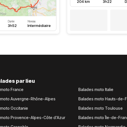
204 km
3h22
D
Durée
Niveau
3h52
Intermédiaire
lades par lieu
 moto France
Balades moto Italie
 moto Auvergne-Rhône-Alpes
Balades moto Hauts-de-
moto Occitanie
Balades moto Toulouse
 moto Provence-Alpes-Côte d'Azur
Balades moto Île-de-Fra
 moto Grenoble
Balades moto Normandie