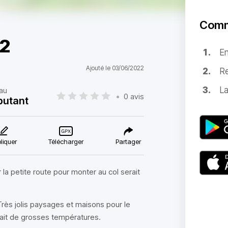
Comm
22
E
Ajouté le 03/06/2022
Re
La
au
•
0 avis
butant
liquer
Télécharger
Partager
r la petite route pour monter au col serait
rès jolis paysages et maisons pour le
 fait de grosses températures.