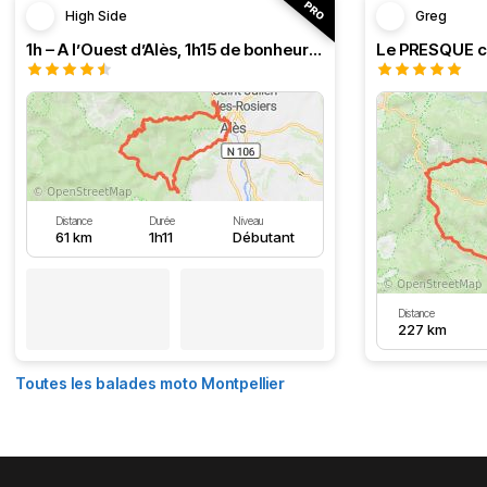
High Side
Greg
1h – A l’Ouest d’Alès, 1h15 de bonheur (HSRF23)
Distance
Durée
Niveau
61 km
1h11
Débutant
Distance
227 km
Toutes les balades moto Montpellier