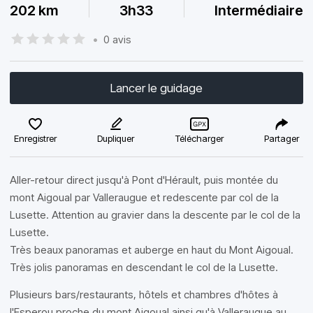
202 km
3h33
Intermédiaire
•
0 avis
Lancer le guidage
Enregistrer
Dupliquer
Télécharger
Partager
Aller-retour direct jusqu'à Pont d'Hérault, puis montée du
mont Aigoual par Valleraugue et redescente par col de la
Lusette. Attention au gravier dans la descente par le col de la
Lusette.
Très beaux panoramas et auberge en haut du Mont Aigoual.
Très jolis panoramas en descendant le col de la Lusette.
Plusieurs bars/restaurants, hôtels et chambres d'hôtes à
l'Esperou proche du mont Aigoual ainsi qu'à Valleraugue au