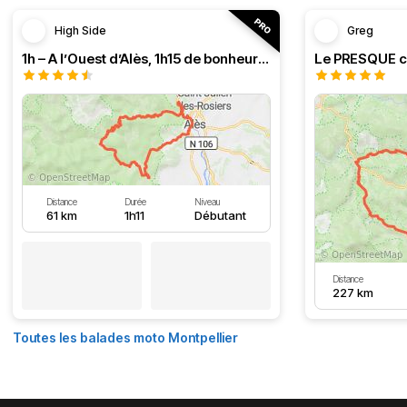
High Side
Greg
1h – A l’Ouest d’Alès, 1h15 de bonheur (HSRF23)
Distance
Durée
Niveau
61 km
1h11
Débutant
Distance
227 km
Toutes les balades moto Montpellier