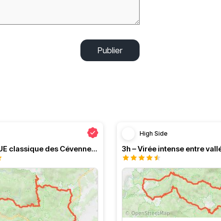
Publier
High Side
Le PRESQUE classique des Cévennes par Greg