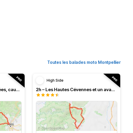
Toutes les balades moto Montpellier
High Side
3h – Virée intense entre vallées, causses et monts (HSRF24)
2h – Les Hautes Cévennes et un avant-goût d'Ardèche (HSRF24)