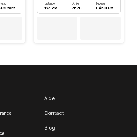
iveau
Distance
Durée
Niveau
ébutant
134 km
2h20
Débutant
Aide
Contact
France
Blog
nce