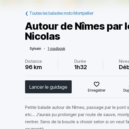
❮
Toutes les balades moto Montpellier
Autour de Nîmes par l
Nicolas
Sylvain
•
1 roadbook
Distance
Durée
Nive
96 km
1h32
Déb
Lancer le guidage
Enregistrer
Dup
Petite balade autour de Nîmes, passage par le pont s
etc... J'aurais pu prolonger par route de sauve, montpe
rentrer. Sens de la boucle a choisir selon si on veut f
en monté