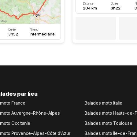
Distance
Durée
N
204 km
3h22
D
Durée
Niveau
3h52
Intermédiaire
lades par lieu
 moto France
Balades moto Italie
 moto Auvergne-Rhône-Alpes
Balades moto Hauts-de-
moto Occitanie
Balades moto Toulouse
 moto Provence-Alpes-Côte d'Azur
Balades moto Île-de-Fra