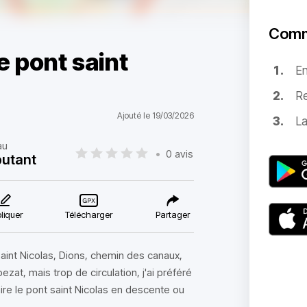
Comm
e pont saint
E
Re
Ajouté le 19/03/2026
La
au
•
0 avis
utant
liquer
Télécharger
Partager
aint Nicolas, Dions, chemin des canaux,
zat, mais trop de circulation, j'ai préféré
aire le pont saint Nicolas en descente ou