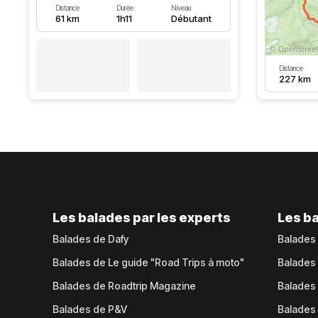
Distance
Durée
Niveau
61 km
1h11
Débutant
Distance
227 km
Les balades par les experts
Les ba
Balades de Dafy
Balades
Balades de Le guide "Road Trips à moto"
Balades
Balades de Roadtrip Magazine
Balades 
Balades de P&V
Balades