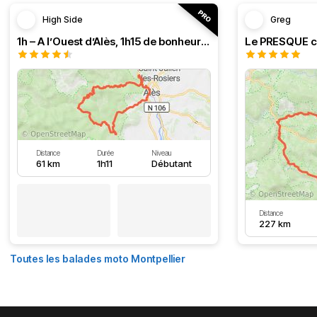
High Side
Greg
1h – A l’Ouest d’Alès, 1h15 de bonheur (HSRF23)
Distance
Durée
Niveau
61 km
1h11
Débutant
Distance
227 km
Toutes les balades moto Montpellier