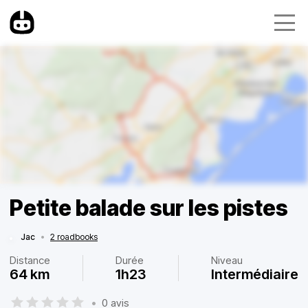
Petite balade sur les pistes
Jac
•
2 roadbooks
Distance
Durée
Niveau
64 km
1h23
Intermédiaire
•
0 avis