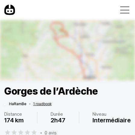
Gorges de l’Ardèche
HaRamBe
•
1 roadbook
Distance
Durée
Niveau
174 km
2h47
Intermédiaire
•
0 avis