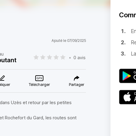
Comm
E
Ajouté le 07/09/2025
Re
La
au
•
0 avis
utant
liquer
Télécharger
Partager
 dans Uzès et retour par les petites
 et Rochefort du Gard, les routes sont