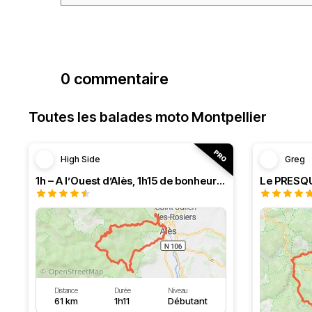
0 commentaire
Toutes les balades moto Montpellier
High Side
Greg
1h – A l’Ouest d’Alès, 1h15 de bonheur (HSRF23)
Distance
Durée
Niveau
61 km
1h11
Débutant