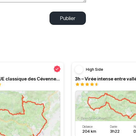
Publier
High Side
Le PRESQUE classique des Cévennes par Greg
Distance
Durée
N
204 km
3h22
D