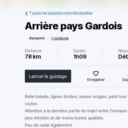
❮
Toutes les balades moto Montpellier
Arrière pays Gardois
Benjamin
•
1 roadbook
Distance
Durée
Nive
78 km
1h09
Déb
Lancer le guidage
Enregistrer
Dup
Belle balade, lignes droites, beaux virages, petit tour
routes.
Attention à la dernière partie du trajet entre Connaux
plus étroites et de moins bonne qualités.
Peu de radar également.