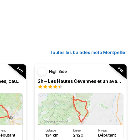
Toutes les balades moto Montpellier
High Side
3h – Virée intense entre vallées, causses et monts (HSRF24)
2h – Les Hautes Cévennes et un avant-goût d'Ardèche (HSRF24)
iveau
Distance
Durée
Niveau
ébutant
134 km
2h20
Débutant