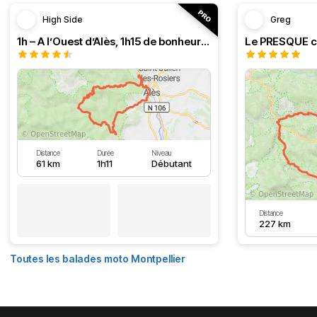
High Side
Greg
1h – A l’Ouest d’Alès, 1h15 de bonheur (HSRF23)
Distance
Durée
Niveau
61 km
1h11
Débutant
Distance
227 km
Toutes les balades moto Montpellier