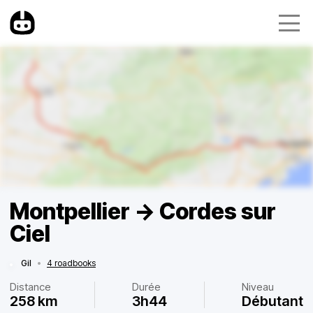
Montpellier -> Cordes sur
Ciel
Gil
•
4 roadbooks
Distance
Durée
Niveau
258 km
3h44
Débutant