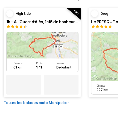
High Side
Greg
1h – A l’Ouest d’Alès, 1h15 de bonheur (HSRF23)
Distance
Durée
Niveau
61 km
1h11
Débutant
Distance
227 km
Toutes les balades moto Montpellier