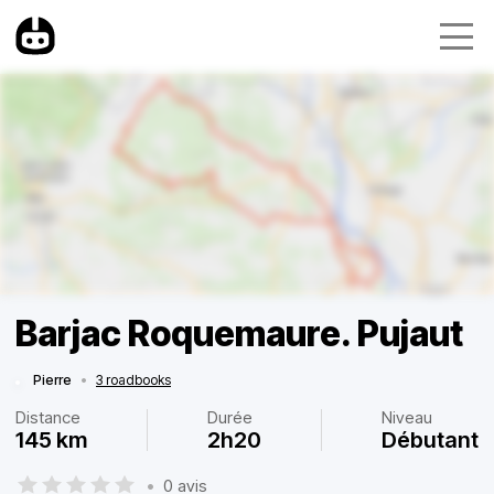
Barjac Roquemaure. Pujaut
Pierre
•
3 roadbooks
Distance
Durée
Niveau
145 km
2h20
Débutant
•
0 avis