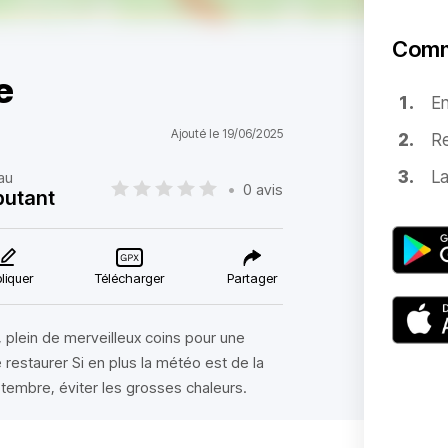
Comm
e
E
Ajouté le 19/06/2025
Re
La
au
•
0 avis
utant
liquer
Télécharger
Partager
 plein de merveilleux coins pour une
restaurer Si en plus la météo est de la
ptembre, éviter les grosses chaleurs.