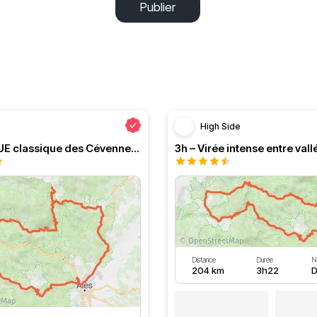
Publier
High Side
Le PRESQUE classique des Cévennes par Greg
Distance
Durée
N
204 km
3h22
D