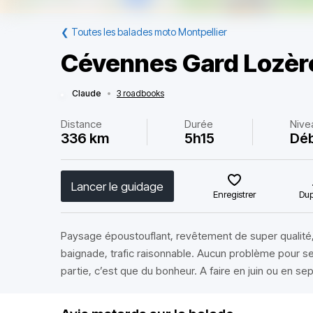
❮
Toutes les balades moto Montpellier
Cévennes Gard Lozèr
Claude
•
3 roadbooks
Distance
Durée
Nive
336 km
5h15
Déb
Lancer le guidage
Enregistrer
Dup
Paysage époustouflant, revêtement de super qualité,
baignade, trafic raisonnable. Aucun problème pour se 
partie, c’est que du bonheur. A faire en juin ou en se