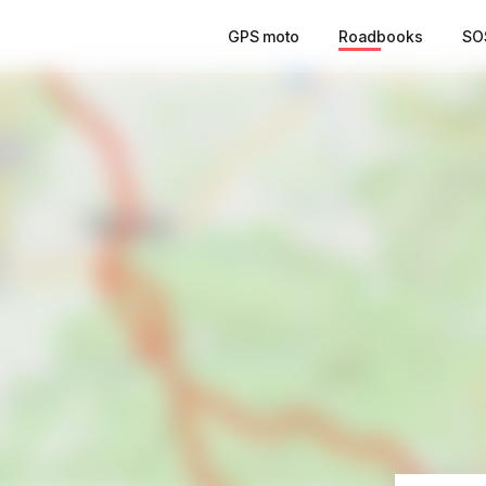
GPS moto
Roadbooks
SO