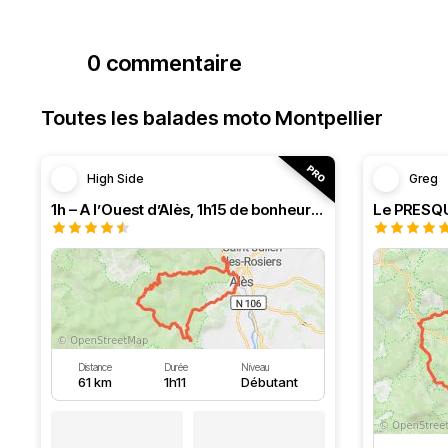
0 commentaire
Toutes les balades moto Montpellier
High Side
Greg
1h – A l’Ouest d’Alès, 1h15 de bonheur (HSRF23)
Distance
Durée
Niveau
61 km
1h11
Débutant