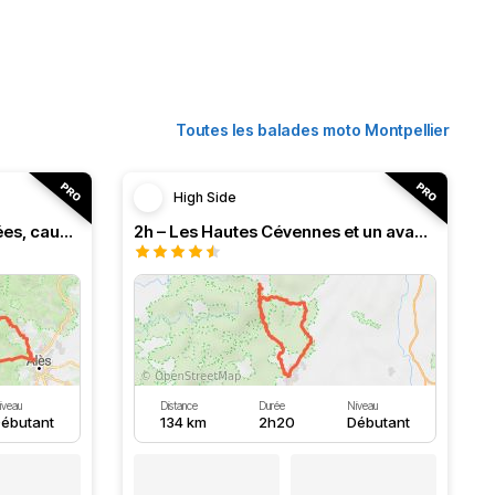
Toutes les balades moto Montpellier
High Side
3h – Virée intense entre vallées, causses et monts (HSRF24)
2h – Les Hautes Cévennes et un avant-goût d'Ardèche (HSRF24)
iveau
Distance
Durée
Niveau
ébutant
134 km
2h20
Débutant