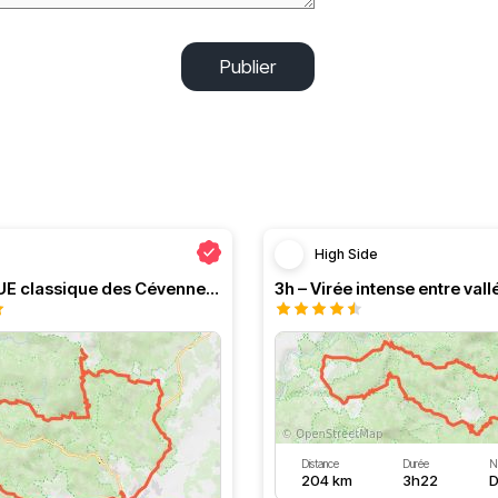
Publier
High Side
Le PRESQUE classique des Cévennes par Greg
Distance
Durée
N
204 km
3h22
D