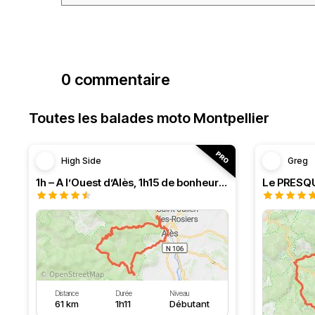
0 commentaire
Toutes les balades moto Montpellier
High Side
Greg
1h – A l’Ouest d’Alès, 1h15 de bonheur (HSRF23)
Distance
Durée
Niveau
61 km
1h11
Débutant