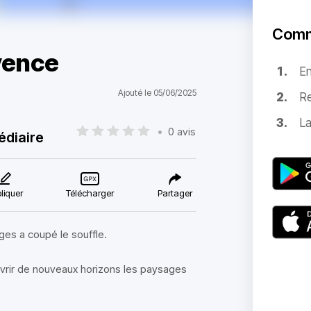
Comm
vence
E
Ajouté le 05/06/2025
Re
La
•
0 avis
édiaire
liquer
Télécharger
Partager
ges a coupé le souffle.
vrir de nouveaux horizons les paysages