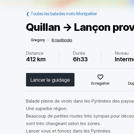
❮
Toutes les balades moto Montpellier
Quillan -> Lançon pro
Gregory
•
8 roadbooks
Distance
Durée
Niveau
412 km
6h33
Interm
Lancer le guidage
Enregistrer
Dup
Balade pleine de virolo dans les Pyrénées des paysa
Une superbe région.
Beaucoup de petites routes très sympas pour décou
sont très changeant selon les zones.
Lancer vous et foncez dans les Pyrénées