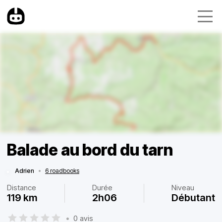
Balade au bord du tarn
Adrien
•
6 roadbooks
Distance
Durée
Niveau
119 km
2h06
Débutant
•
0 avis