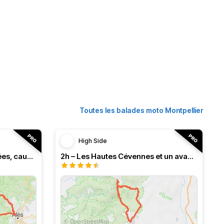
Toutes les balades moto Montpellier
High Side
3h – Virée intense entre vallées, causses et monts (HSRF24)
2h – Les Hautes Cévennes et un avant-goût d'Ardèche (HSRF24)