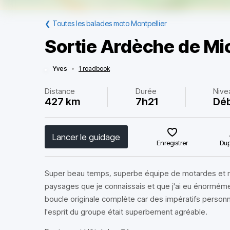
❮
Toutes les balades moto Montpellier
Sortie Ardèche de Mi
Yves
•
1 roadbook
Distance
Durée
Nive
427 km
7h21
Dé
Lancer le guidage
Enregistrer
Dup
Super beau temps, superbe équipe de motardes et mo
paysages que je connaissais et que j'ai eu énormément d
boucle originale complète car des impératifs personne
l'esprit du groupe était superbement agréable.