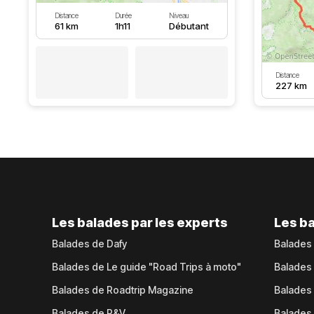
Distance
Durée
Niveau
61 km
1h11
Débutant
Distance
227 km
Les balades par les experts
Les ba
Balades de Dafy
Balades
Balades de Le guide "Road Trips à moto"
Balades
Balades de Roadtrip Magazine
Balades 
Balades de P&V
Balades