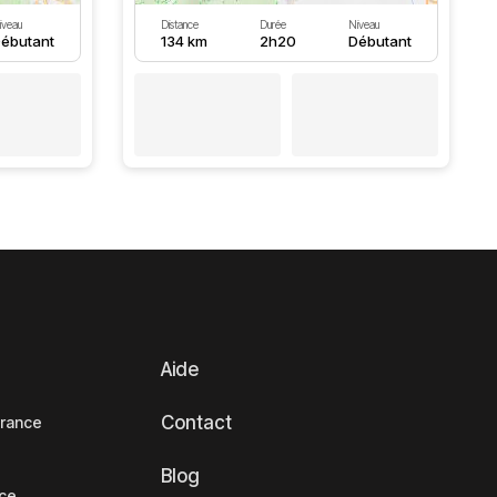
iveau
Distance
Durée
Niveau
ébutant
134 km
2h20
Débutant
Aide
Contact
France
Blog
nce