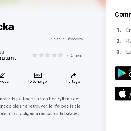
Comm
cka
E
Ajouté le 18/05/2025
Re
La
au
•
0 avis
butant
liquer
Télécharger
Partager
tards joli tracé un très bon rythme des
e plaisir à retrouver, je n'ai pas fait la
ls m'ont obligés à raccourcir la balade,