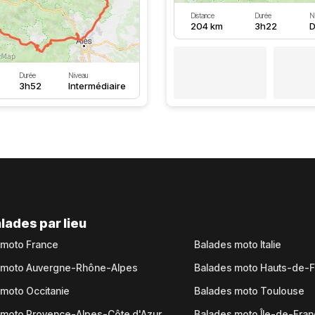
Distance
Durée
N
204 km
3h22
D
Durée
Niveau
3h52
Intermédiaire
lades par lieu
 moto France
Balades moto Italie
 moto Auvergne-Rhône-Alpes
Balades moto Hauts-de-
moto Occitanie
Balades moto Toulouse
 moto Provence-Alpes-Côte d'Azur
Balades moto Île-de-Fra