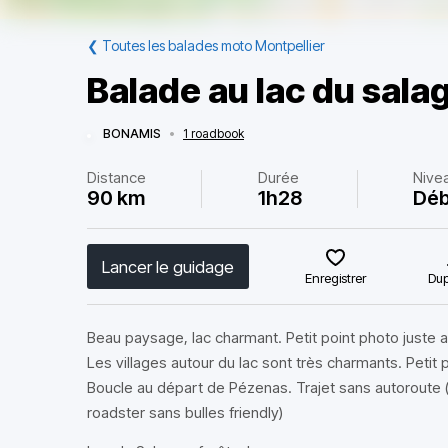
❮
Toutes les balades moto Montpellier
Balade au lac du sala
BONAMIS
•
1 roadbook
Distance
Durée
Nive
90 km
1h28
Déb
Lancer le guidage
Enregistrer
Dup
Beau paysage, lac charmant. Petit point photo juste 
Les villages autour du lac sont très charmants. Petit 
Boucle au départ de Pézenas. Trajet sans autoroute 
roadster sans bulles friendly)