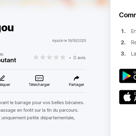
Comm
gou
E
Ajouté le 16/05/2025
Re
La
au
•
0 avis
utant
liquer
Télécharger
Partager
avant le barrage pour vos belles bécanes.
passage en forêt sur la fin du parcours.
( uniquement petite départementale,