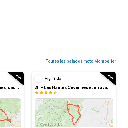
Toutes les balades moto Montpellier
High Side
3h – Virée intense entre vallées, causses et monts (HSRF24)
2h – Les Hautes Cévennes et un avant-goût d'Ardèche (HSRF24)