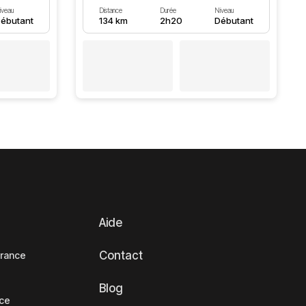
iveau
Distance
Durée
Niveau
ébutant
134 km
2h20
Débutant
Aide
Contact
France
Blog
nce