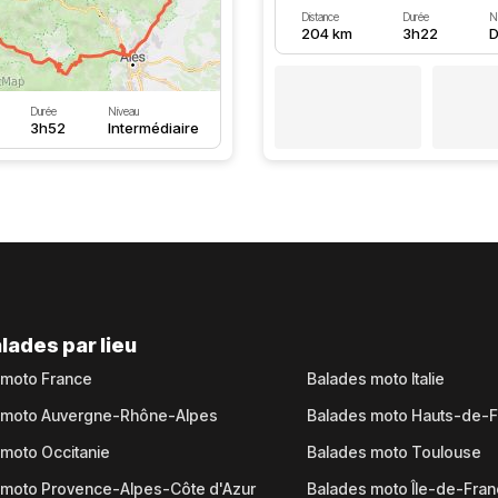
Distance
Durée
N
204 km
3h22
D
Durée
Niveau
3h52
Intermédiaire
lades par lieu
 moto France
Balades moto Italie
 moto Auvergne-Rhône-Alpes
Balades moto Hauts-de-
moto Occitanie
Balades moto Toulouse
 moto Provence-Alpes-Côte d'Azur
Balades moto Île-de-Fra