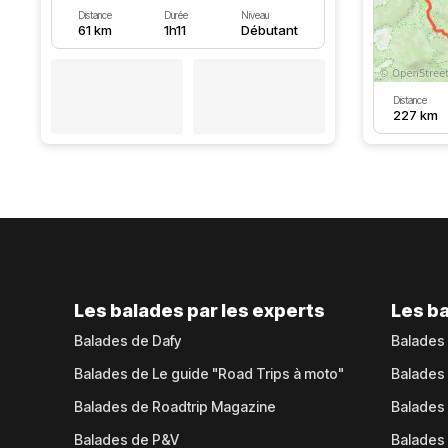
Distance
Durée
Niveau
61 km
1h11
Débutant
Distance
227 km
Les balades par les experts
Les ba
Balades de Dafy
Balades
Balades de Le guide "Road Trips à moto"
Balades
Balades de Roadtrip Magazine
Balades 
Balades de P&V
Balades