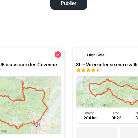
Publier
High Side
Le PRESQUE classique des Cévennes par Greg
Distance
Durée
N
204 km
3h22
D