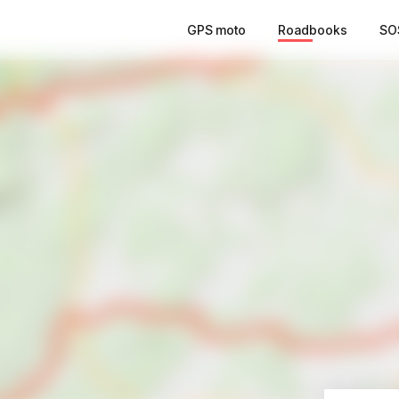
GPS moto
Roadbooks
SO