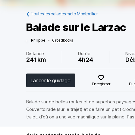
❮
Toutes les balades moto Montpellier
Balade sur le Larzac
Philippe
•
6 roadbooks
Distance
Durée
Nive
241 km
4h24
Dé
Lancer le guidage
Enregistrer
Dup
Balade sur de belles routes et de superbes paysages. 
Couvertoirade (sur le trajet) et de faire un petit croc
trajet, d'où on a une vue magnifique sur la plaine. Pas d