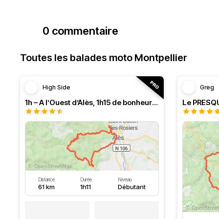
0 commentaire
Toutes les balades moto Montpellier
High Side
Greg
1h – A l’Ouest d’Alès, 1h15 de bonheur (HSRF23)
Distance
Durée
Niveau
61 km
1h11
Débutant