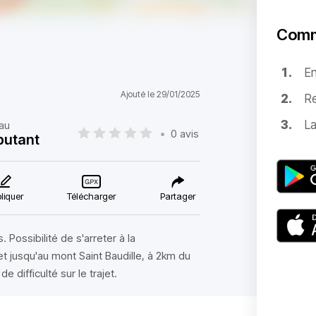
Comm
E
Ajouté le 29/01/2025
Re
La
au
•
0 avis
butant
liquer
Télécharger
Partager
Possibilité de s'arreter à la
het jusqu'au mont Saint Baudille, à 2km du
e difficulté sur le trajet.