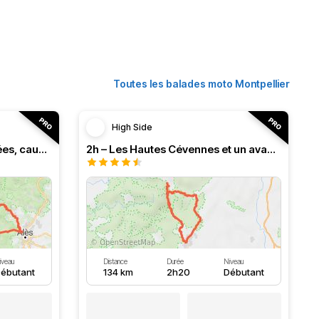
Toutes les balades moto Montpellier
High Side
3h – Virée intense entre vallées, causses et monts (HSRF24)
2h – Les Hautes Cévennes et un avant-goût d'Ardèche (HSRF24)
iveau
Distance
Durée
Niveau
ébutant
134 km
2h20
Débutant