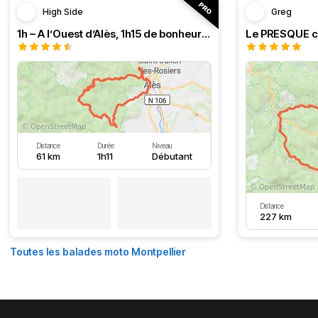
High Side
Greg
1h – A l’Ouest d’Alès, 1h15 de bonheur (HSRF23)
Distance
Durée
Niveau
61 km
1h11
Débutant
Distance
227 km
Toutes les balades moto Montpellier