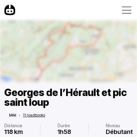
Georges de l’Hérault et pic
saint loup
Mikl
•
11 roadbooks
Distance
Durée
Niveau
118 km
1h58
Débutant