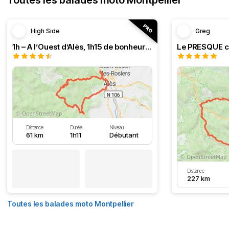
Toutes les balades moto Montpellier
High Side
Greg
1h – A l’Ouest d’Alès, 1h15 de bonheur (HSRF23)
Distance
Durée
Niveau
61 km
1h11
Débutant
Distance
227 km
Toutes les balades moto Montpellier