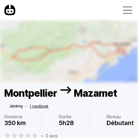
Montpellier —> Mazamet
Jérémy
•
1 roadbook
Distance
Durée
Niveau
350 km
5h28
Débutant
•
0 avis