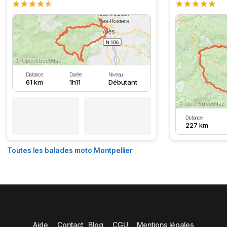
Distance
Durée
Niveau
61 km
1h11
Débutant
Distance
227 km
Toutes les balades moto Montpellier
Aide
Contact
Blog
CGU
Mentions légales