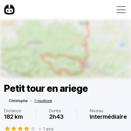
Petit tour en ariege
Christophe
•
1 roadbook
Distance
Durée
Niveau
182 km
2h43
Intermédiaire
•
1 avis