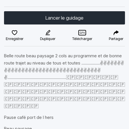
Lancer le guidage
Enregistrer
Dupliquer
Télécharger
Partager
Belle route beau paysage 2 cols au programme et de bonne
route trajet au niveau de tous et toutes ................✌️✌️✌️✌️✌️✌️✌️
✌️✌️✌️✌️✌️✌️✌️✌️✌️✌️✌️✌️✌️✌️✌️✌️✌️✌️✌️✌️✌️✌️✌️✌️✌️✌️✌️✌️
✌️...................................................🇨🇵🇨🇵🇨🇵🇨🇵🇨🇵🇨🇵
🇨🇵🇨🇵🇨🇵🇨🇵🇨🇵🇨🇵🇨🇵🇨🇵🇨🇵🇨🇵🇨🇵🇨🇵🇨🇵🇨🇵
🇨🇵🇨🇵🇨🇵🇨🇵🇨🇵🇨🇵🇨🇵🇨🇵🇨🇵🇨🇵🇨🇵🇨🇵🇨🇵🇨🇵
🇨🇵🇨🇵🇨🇵🇨🇵🇨🇵🇨🇵🇨🇵🇨🇵🇨🇵🇨🇵🇨🇵🇨🇵🇨🇵🇨🇵
🇨🇵🇨🇵🇨🇵🇨🇵
Pause café port de l hers
Beau paysage