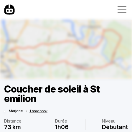
Coucher de soleil à St
emilion
Marjorie
•
1 roadbook
Distance
Durée
Niveau
73 km
1h06
Débutant