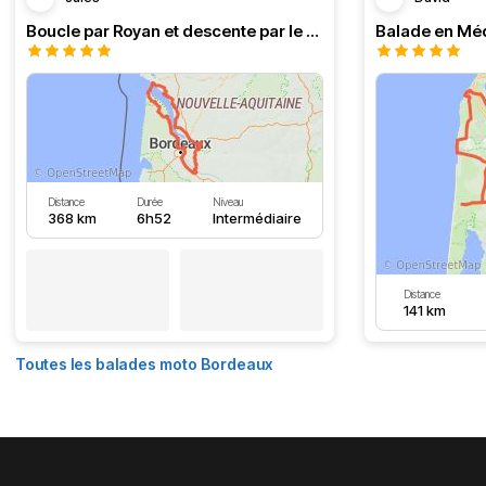
Boucle par Royan et descente par le Médoc
Distance
Durée
Niveau
368 km
6h52
Intermédiaire
Distance
141 km
Toutes les balades moto Bordeaux