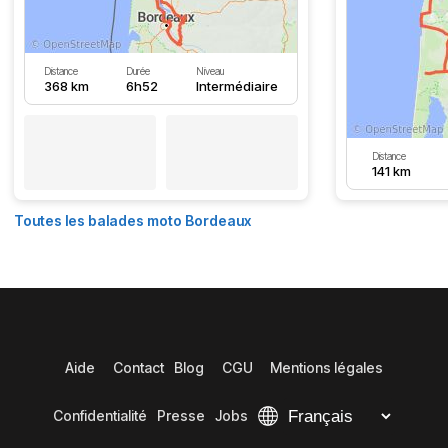
Distance
Durée
Niveau
368 km
6h52
Intermédiaire
Distance
141 km
Toutes les balades moto Bordeaux
Aide
Contact
Blog
CGU
Mentions légales
Confidentialité
Presse
Jobs