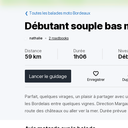
❮
Toutes les balades moto Bordeaux
Débutant souple bas
nathalie
•
2 roadbooks
Distance
Durée
Nive
59 km
1h06
Déb
Lancer le guidage
Enregistrer
Dup
Parfait, quelques virages, un plaisir à partager avec 
les Bordelais entre quelques vignes. Direction Margaux
route des châteaux ou aller ver la mer. Durée prévue