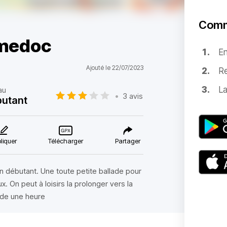
Comm
 medoc
E
Ajouté le 22/07/2023
Re
La
au
•
3 avis
utant
liquer
Télécharger
Partager
un débutant. Une toute petite ballade pour
. On peut à loisirs la prolonger vers la
 de une heure