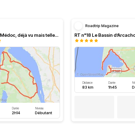
Roadtrip Magazine
Balade en Médoc, déjà vu mais tellement agréable
Distance
Durée
Ni
83 km
1h45
D
Durée
Niveau
2h14
Débutant