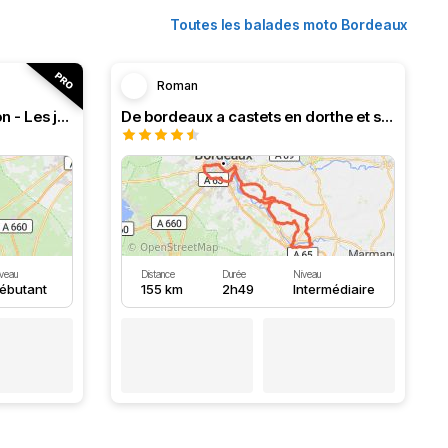
Toutes les balades moto Bordeaux
Roman
RT n°18 Le Bassin d’Arcachon - Les jardins d’Épicure
De bordeaux a castets en dorthe et ses écluses
veau
Distance
Durée
Niveau
ébutant
155 km
2h49
Intermédiaire