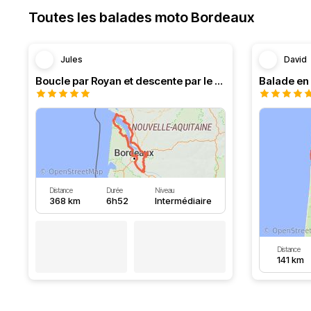
Toutes les balades moto Bordeaux
Jules
David
Boucle par Royan et descente par le Médoc
Distance
Durée
Niveau
368 km
6h52
Intermédiaire
Distance
141 km