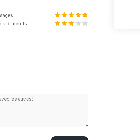
sages
nts d’intérêts