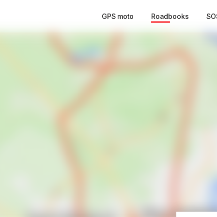
GPS moto
Roadbooks
SO