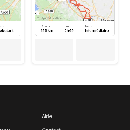
veau
Distance
Durée
Niveau
ébutant
155 km
2h49
Intermédiaire
Aide