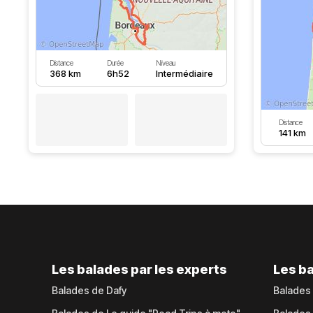
Distance
Durée
Niveau
368 km
6h52
Intermédiaire
Distance
141 km
Les balades par les experts
Les ba
Balades de Dafy
Balades