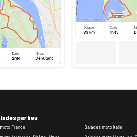
Distance
Durée
Ni
83 km
1h45
D
Durée
Niveau
2h14
Débutant
lades par lieu
 moto France
Balades moto Italie