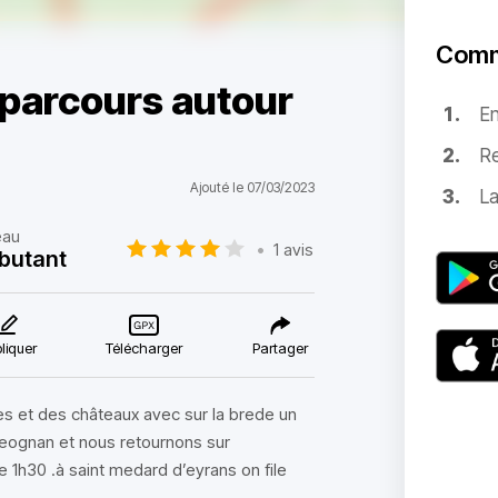
Comm
parcours autour
E
Re
Ajouté le 07/03/2023
La
eau
•
1 avis
butant
liquer
Télécharger
Partager
s et des châteaux avec sur la brede un
leognan et nous retournons sur
 1h30 .à saint medard d’eyrans on file