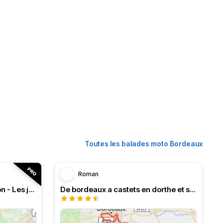
Toutes les balades moto Bordeaux
Roman
RT n°18 Le Bassin d’Arcachon - Les jardins d’Épicure
De bordeaux a castets en dorthe et ses écluses