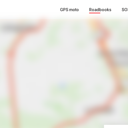
GPS moto
Roadbooks
SO