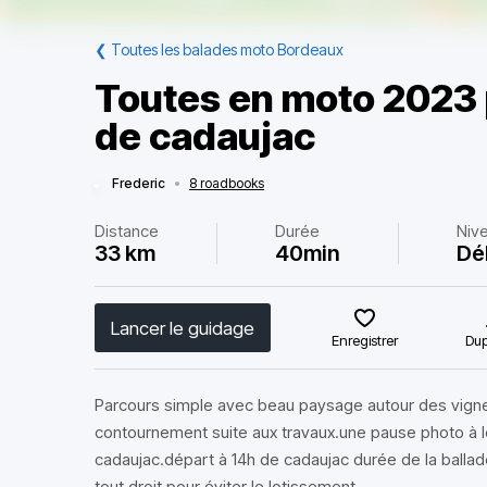
❮
Toutes les balades moto Bordeaux
Toutes en moto 2023 
de cadaujac
Frederic
•
8 roadbooks
Distance
Durée
Niv
33 km
40min
Dé
Lancer le guidage
Enregistrer
Dup
Parcours simple avec beau paysage autour des vigne
contournement suite aux travaux.une pause photo à 
cadaujac.départ à 14h de cadaujac durée de la ballade
tout droit pour éviter le lotissement