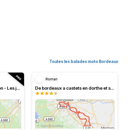
Toutes les balades moto Bordeaux
Roman
RT n°18 Le Bassin d’Arcachon - Les jardins d’Épicure
De bordeaux a castets en dorthe et ses écluses