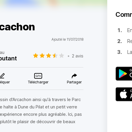
Comm
rcachon
E
Ajouté le 11/07/2018
Re
La
au
•
2 avis
butant
liquer
Télécharger
Partager
sin d'Arcachon ainsi qu'à travers le Parc
halte à Dune du Pilat et un petit verre
expérience encore plus agréable. Ici, pas
utôt le plaisir de découvrir de beaux