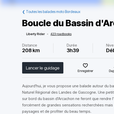
❮
Toutes les balades moto Bordeaux
Boucle du Bassin d'A
Liberty Rider
•
423 roadbooks
Distance
Durée
Nive
208 km
3h39
Dé
Lancer le guidage
Enregistrer
Dup
Aujourd'hui, je vous propose une balade autour du bas
Naturel Régional des Landes de Gascogne. Une petite 
sur bord du bassin d'Arcachon ne feront que rendre l'
forcément de grandes sensations recherchées mais pl
paysages et de profiter du beau temps.