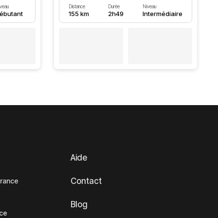
veau
Distance
Durée
Niveau
ébutant
155 km
2h49
Intermédiaire
Aide
Contact
France
Blog
nce