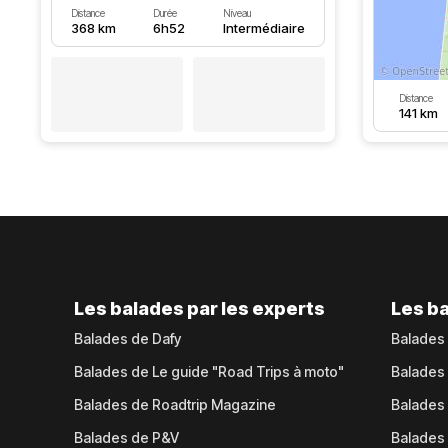
Distance
Durée
Niveau
368 km
6h52
Intermédiaire
Distance
141 km
Les balades par les experts
Les ba
Balades de Dafy
Balades
Balades de Le guide "Road Trips à moto"
Balades
Balades de Roadtrip Magazine
Balades 
Balades de P&V
Balades