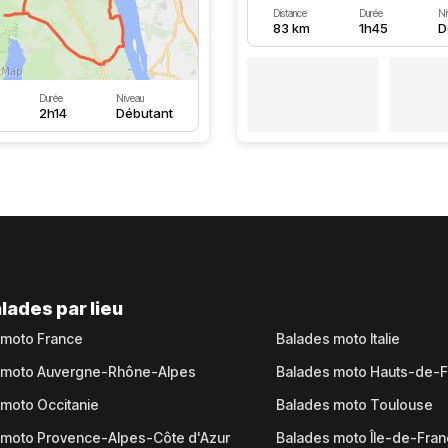
Distance
Durée
Ni
83 km
1h45
D
Durée
Niveau
2h14
Débutant
lades par lieu
 moto France
Balades moto Italie
 moto Auvergne-Rhône-Alpes
Balades moto Hauts-de-
moto Occitanie
Balades moto Toulouse
 moto Provence-Alpes-Côte d'Azur
Balades moto Île-de-Fra