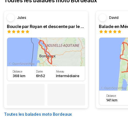
Toutes les balades moto Bordeaux
Jules
David
Boucle par Royan et descente par le Médoc
Distance
Durée
Niveau
368 km
6h52
Intermédiaire
Distance
141 km
Toutes les balades moto Bordeaux