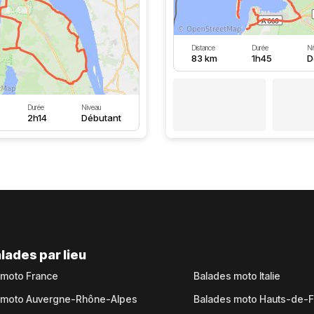
Distance
Durée
Ni
83 km
1h45
D
Durée
Niveau
2h14
Débutant
lades par lieu
 moto France
Balades moto Italie
 moto Auvergne-Rhône-Alpes
Balades moto Hauts-de-