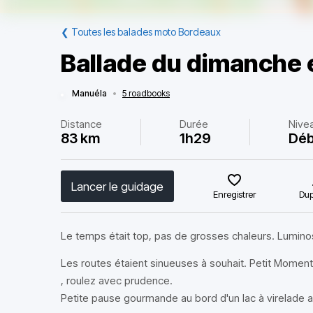
❮
Toutes les balades moto Bordeaux
Ballade du dimanche
Manuéla
•
5 roadbooks
Distance
Durée
Nive
83 km
1h29
Déb
Lancer le guidage
Enregistrer
Dup
Le temps était top, pas de grosses chaleurs. Luminos
Les routes étaient sinueuses à souhait. Petit Moment
, roulez avec prudence.
Petite pause gourmande au bord d'un lac à virelade a