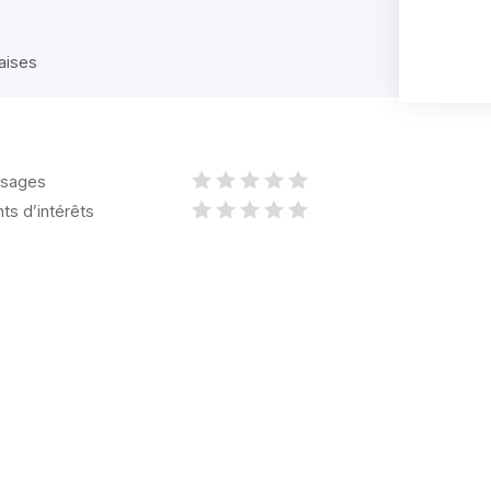
daises
sages
nts d’intérêts