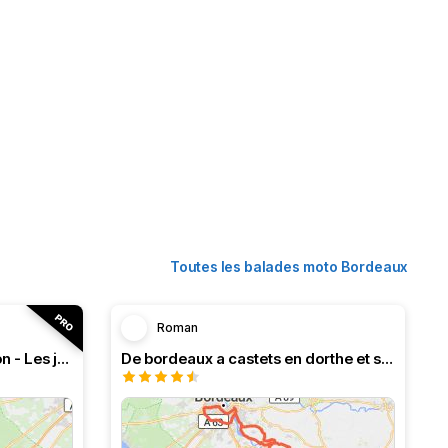
Toutes les balades moto Bordeaux
Roman
RT n°18 Le Bassin d’Arcachon - Les jardins d’Épicure
De bordeaux a castets en dorthe et ses écluses