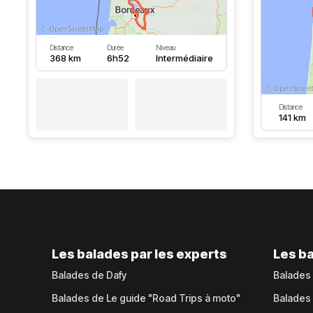
Distance
Durée
Niveau
368 km
6h52
Intermédiaire
Distance
141 km
Les balades par les experts
Les ba
Balades de Dafy
Balades
Balades de Le guide "Road Trips à moto"
Balades