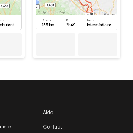
veau
Distance
Durée
Niveau
ébutant
155 km
2h49
Intermédiaire
Aide
Contact
France