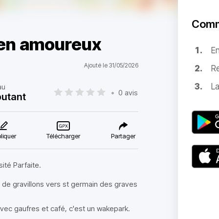
Comm
 en amoureux
E
Ajouté le 31/05/2026
Re
La
au
•
0 avis
utant
liquer
Télécharger
Partager
ité Parfaite.
 de gravillons vers st germain des graves
vec gaufres et café, c'est un wakepark.