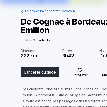
❮
Toutes les balades moto Bordeaux
De Cognac à Bordeaux
Emilion
Ed
•
2 roadbooks
Distance
Durée
Nive
222 km
3h42
Dé
Lancer le guidage
Enregistrer
Dup
Très chouette, itinéraire au milieu des vignes de Cogn
Emilion. Evidement la visite du village de Saint-Emilio
La route est bonne, les passages dans les forêts son
La dernière portion pour retourner sur Bordeaux est 