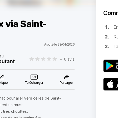
Comm
 via Saint-
E
Re
Ajouté le 23/04/2026
La
au
•
0 avis
butant
liquer
Télécharger
Partager
ac pour aller vers celles de Saint-
n est un must.
t tres chouttes.
sans doute la moins fun.