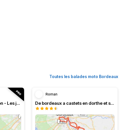
Toutes les balades moto Bordeaux
Roman
RT n°18 Le Bassin d’Arcachon - Les jardins d’Épicure
De bordeaux a castets en dorthe et ses écluses