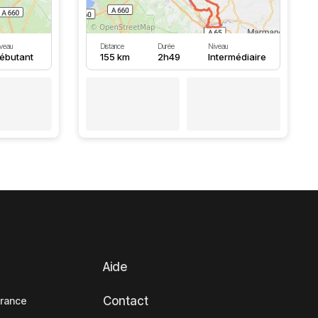
veau
Distance
Durée
Niveau
ébutant
155 km
2h49
Intermédiaire
Aide
Contact
France