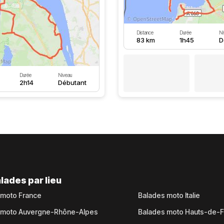
Distance
Durée
Ni
83 km
1h45
D
Durée
Niveau
2h14
Débutant
lades par lieu
 moto France
Balades moto Italie
 moto Auvergne-Rhône-Alpes
Balades moto Hauts-de-