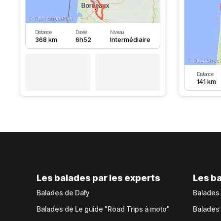
Distance
Durée
Niveau
368 km
6h52
Intermédiaire
Distance
141 km
Les balades par les experts
Les ba
Balades de Dafy
Balades
Balades de Le guide "Road Trips à moto"
Balades