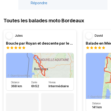
Répondre
Toutes les balades moto Bordeaux
Jules
David
Boucle par Royan et descente par le Médoc
Distance
Durée
Niveau
368 km
6h52
Intermédiaire
Distance
141 km