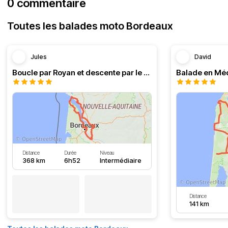
0 commentaire
Toutes les balades moto Bordeaux
Jules
David
Boucle par Royan et descente par le Médoc
Distance
Durée
Niveau
368 km
6h52
Intermédiaire
Distance
141 km