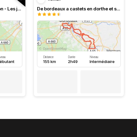
RT n°18 Le Bassin d’Arcachon - Les jardins d’Épicure
De bordeaux a castets en dorthe et ses écluses
veau
Distance
Durée
Niveau
ébutant
155 km
2h49
Intermédiaire