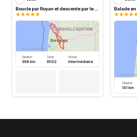
Boucle par Royan et descente par le Médoc
Distance
Durée
Niveau
368 km
6h52
Intermédiaire
Distance
141 km