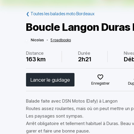
❮
Toutes les balades moto Bordeaux
Boucle Langon Dura
Nicolas
•
5 roadbooks
Distance
Durée
Nive
163 km
2h21
Déb
Lancer le guidage
Enregistrer
Dup
Balade faite avec DSN Motos (Dafy) à Langon
Routes assez roulantes, mais où on peut mettre un
Les paysages sont sympas.
Arrêt obligatoire et tellement habituel à Duras. Beau 
garer et faire une bonne pause.