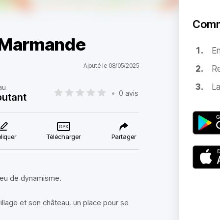
Comm
s Marmande
E
Ajouté le 08/05/2025
Re
La
au
•
0 avis
utant
liquer
Télécharger
Partager
 peu de dynamisme.
village et son château, un place pour se