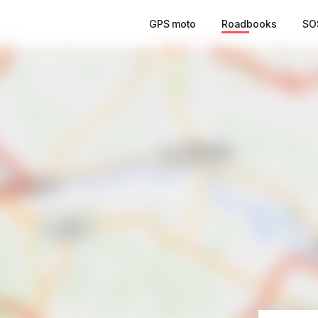
GPS moto
Roadbooks
SO