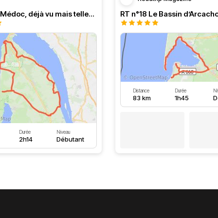
Balade en Médoc, déjà vu mais tellement agréable
Distance
Durée
Ni
83 km
1h45
D
Durée
Niveau
2h14
Débutant