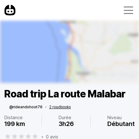
Road trip La route Malabar
@rideandshoot76
•
2 roadbooks
Distance
Durée
Niveau
199 km
3h26
Débutant
•
0 avis