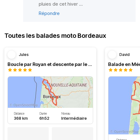
pluies de cet hiver ...
Répondre
Toutes les balades moto Bordeaux
Jules
David
Boucle par Royan et descente par le Médoc
Distance
Durée
Niveau
368 km
6h52
Intermédiaire