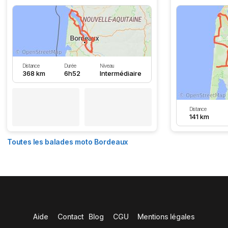
Distance
Durée
Niveau
368 km
6h52
Intermédiaire
Distance
141 km
Toutes les balades moto Bordeaux
Aide
Contact
Blog
CGU
Mentions légales