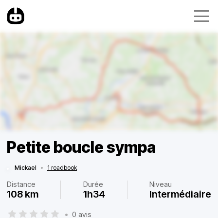
Petite boucle sympa
Mickael
•
1 roadbook
Distance
Durée
Niveau
108 km
1h34
Intermédiaire
•
0 avis