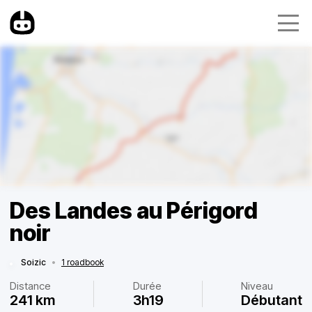
Des Landes au Périgord
noir
Soizic
•
1 roadbook
Distance
Durée
Niveau
241 km
3h19
Débutant