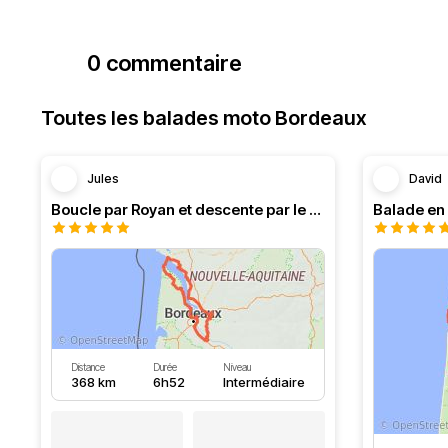
0 commentaire
Toutes les balades moto Bordeaux
Jules
David
Boucle par Royan et descente par le Médoc
Distance
Durée
Niveau
368 km
6h52
Intermédiaire