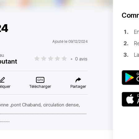
Comm
24
E
Ajouté le 09/12/2024
Re
La
au
•
0 avis
butant
liquer
Télécharger
Partager
onne ,pont Chaband, circulation dense,
......................................................................
........