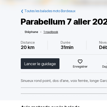
❮
Toutes les balades moto Bordeaux
Parabellum 7 aller 20
Stéphane
•
1 roadbook
Distance
Durée
Nive
20 km
31min
Dé
Lancer le guidage
Enregistrer
Dup
Sinueux rond point, dos d'ane, voix ferrée, longe Gar
..........................................................................................
..........................................................................................