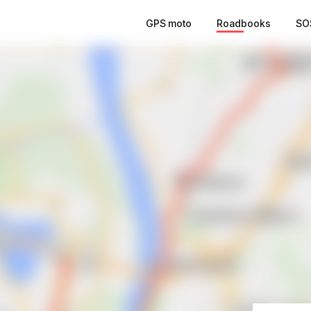
GPS moto
Roadbooks
SO