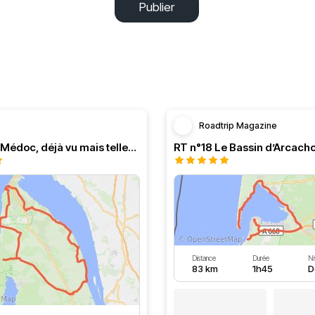
Publier
Roadtrip Magazine
Balade en Médoc, déjà vu mais tellement agréable
Distance
Durée
Ni
83 km
1h45
D