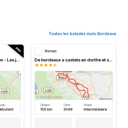
Toutes les balades moto Bordeaux
Roman
RT n°18 Le Bassin d’Arcachon - Les jardins d’Épicure
De bordeaux a castets en dorthe et ses écluses
veau
Distance
Durée
Niveau
ébutant
155 km
2h49
Intermédiaire