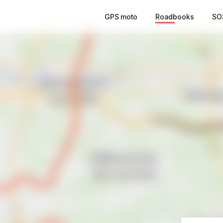
GPS moto
Roadbooks
SO