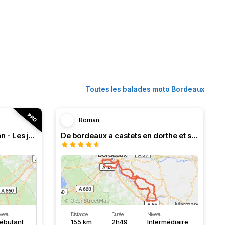
Toutes les balades moto Bordeaux
Roman
RT n°18 Le Bassin d’Arcachon - Les jardins d’Épicure
De bordeaux a castets en dorthe et ses écluses
veau
Distance
Durée
Niveau
ébutant
155 km
2h49
Intermédiaire