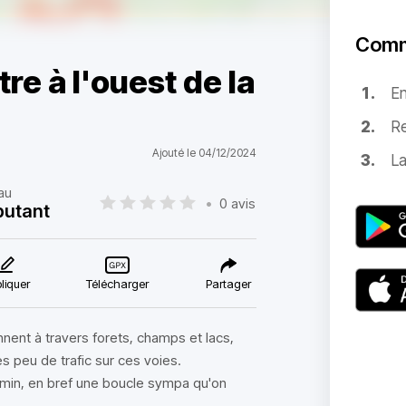
Comm
re à l'ouest de la
E
Re
Ajouté le 04/12/2024
La
au
•
0 avis
butant
liquer
Télécharger
Partager
nnent à travers forets, champs et lacs,
s peu de trafic sur ces voies.
hemin, en bref une boucle sympa qu'on