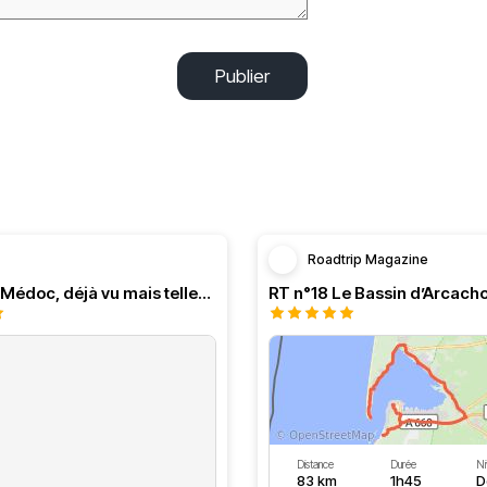
Publier
Roadtrip Magazine
Balade en Médoc, déjà vu mais tellement agréable
Distance
Durée
Ni
83 km
1h45
D