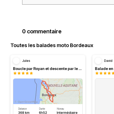
0 commentaire
Toutes les balades moto Bordeaux
Jules
David
Boucle par Royan et descente par le Médoc
Distance
Durée
Niveau
368 km
6h52
Intermédiaire