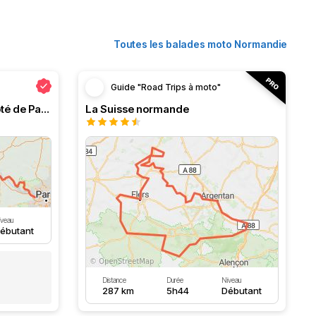
Toutes les balades moto Normandie
Guide "Road Trips à moto"
Normandie ou l'évasion à côté de Paris
La Suisse normande
iveau
ébutant
Distance
Durée
Niveau
287 km
5h44
Débutant