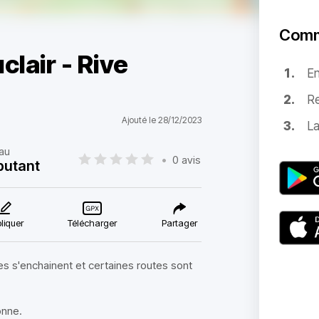
Comm
clair - Rive
E
Re
Ajouté le 28/12/2023
La
au
•
0 avis
butant
liquer
Télécharger
Partager
es s'enchainent et certaines routes sont
onne.