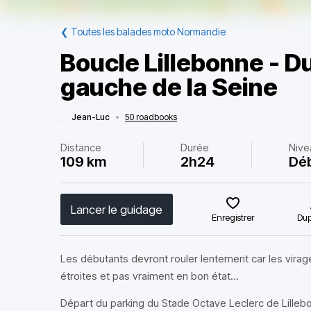
❮
Toutes les balades moto Normandie
Boucle Lillebonne - Du
gauche de la Seine
Jean-Luc
•
50 roadbooks
Distance
Durée
Nive
109 km
2h24
Dé
Lancer le guidage
Enregistrer
Dup
Les débutants devront rouler lentement car les virag
étroites et pas vraiment en bon état…
Départ du parking du Stade Octave Leclerc de Lilleb