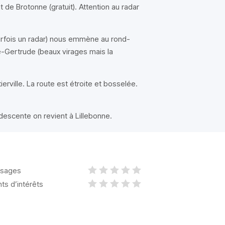
 de Brotonne (gratuit). Attention au radar
a parfois un radar) nous emmène au rond-
-Gertrude (beaux virages mais la
ville. La route est étroite et bosselée.
 descente on revient à Lillebonne.
sages
nts d’intérêts