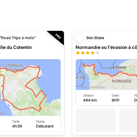
"Road Trips à moto"
Ben Blake
île du Cotentin
Distance
Durée
N
494 km
9h11
D
Durée
Niveau
4h39
Débutant