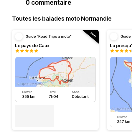
0 commentaire
Toutes les balades moto Normandie
Guide "Road Trips à moto"
Guide 
Le pays de Caux
La presqu'
Distance
Durée
Niveau
355 km
7h04
Débutant
Distance
247 km