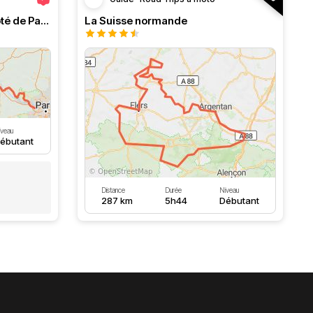
Normandie ou l'évasion à côté de Paris
La Suisse normande
iveau
ébutant
Distance
Durée
Niveau
287 km
5h44
Débutant