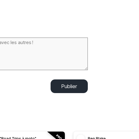
Publier
"Road Trips à moto"
Ben Blake