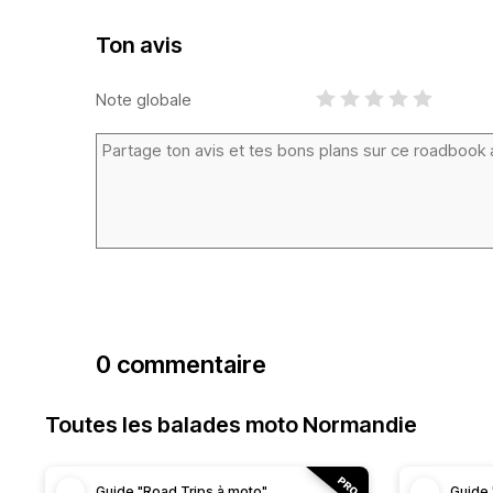
Ton avis
Note globale
0 commentaire
Toutes les balades moto Normandie
Guide "Road Trips à moto"
Guide 