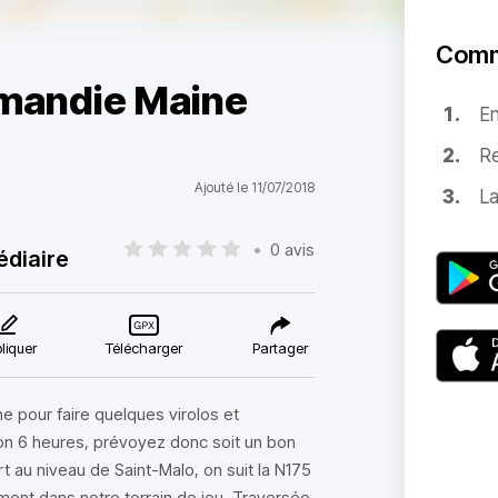
Comm
rmandie Maine
E
Re
Ajouté le 11/07/2018
La
•
0 avis
édiaire
liquer
Télécharger
Partager
e pour faire quelques virolos et
on 6 heures, prévoyez donc soit un bon
t au niveau de Saint-Malo, on suit la N175
ment dans notre terrain de jeu. Traversée