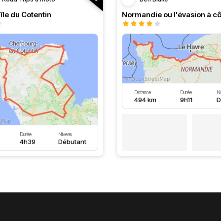
île du Cotentin
Distance
Durée
N
494 km
9h11
D
Durée
Niveau
4h39
Débutant