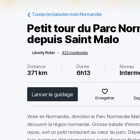
❮
Toutes les balades moto Normandie
Petit tour du Parc No
depuis Saint Malo
Liberty Rider
•
423 roadbooks
Distance
Durée
Niveau
371 km
6h13
Interm
Lancer le guidage
Enregistrer
Dup
Virée en Normandie, direction le Parc Normandie Main
découvrir la région normande. Grosse balade d'envir
repas, soit un petit restaurant au cœur du parc. Dépar
puis quelques départementales avant d'arriver finale