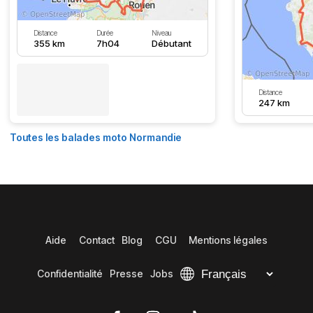
Distance
Durée
Niveau
355 km
7h04
Débutant
Distance
247 km
Toutes les balades moto Normandie
Aide
Contact
Blog
CGU
Mentions légales
Confidentialité
Presse
Jobs