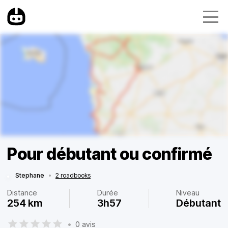
Pour débutant ou confirmé
Stephane
•
2 roadbooks
Distance
Durée
Niveau
254 km
3h57
Débutant
•
0 avis