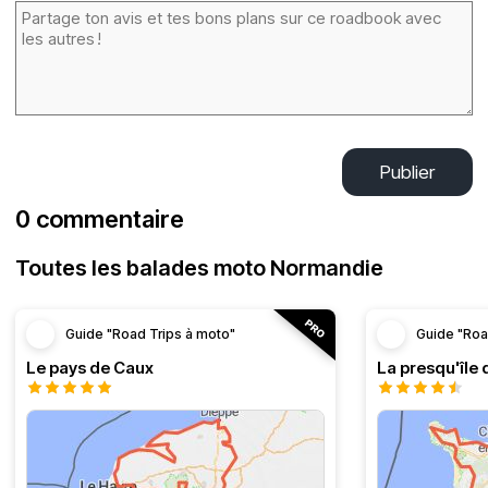
Publier
0 commentaire
Toutes les balades moto Normandie
Guide "Road Trips à moto"
Guide "Roa
Le pays de Caux
La presqu'île 