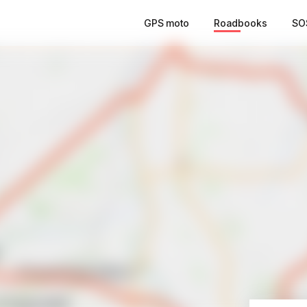
GPS moto
Roadbooks
SO