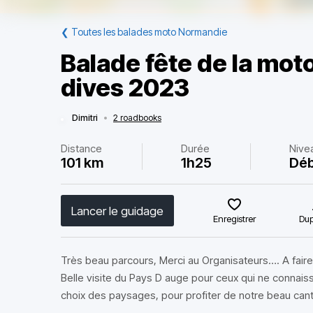
❮
Toutes les balades moto Normandie
Balade fête de la moto
dives 2023
Dimitri
•
2 roadbooks
Distance
Durée
Nive
101 km
1h25
Déb
Lancer le guidage
Enregistrer
Dup
Très beau parcours, Merci au Organisateurs…. A faire 
Belle visite du Pays D auge pour ceux qui ne connaiss
choix des paysages, pour profiter de notre beau cant