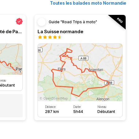
Toutes les balades moto Normandie
Guide "Road Trips à moto"
Normandie ou l'évasion à côté de Paris
La Suisse normande
iveau
ébutant
Distance
Durée
Niveau
287 km
5h44
Débutant