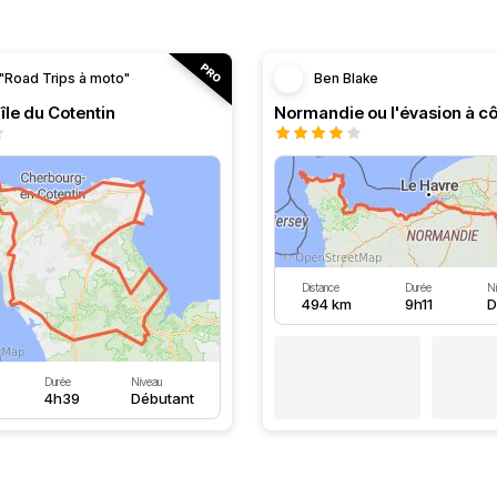
"Road Trips à moto"
Ben Blake
île du Cotentin
Distance
Durée
N
494 km
9h11
D
Durée
Niveau
4h39
Débutant