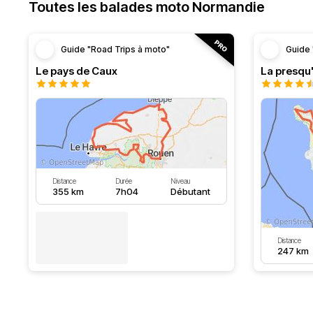
Toutes les balades moto Normandie
Guide "Road Trips à moto"
Guide 
Le pays de Caux
La presqu'
Distance
Durée
Niveau
355 km
7h04
Débutant
Distance
247 km