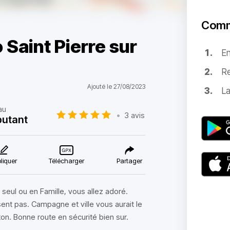
Comm
 Saint Pierre sur
E
Re
Ajouté le 27/08/2023
La
au
•
3 avis
utant
liquer
Télécharger
Partager
seul ou en Famille, vous allez adoré.
ent pas. Campagne et ville vous aurait le
on. Bonne route en sécurité bien sur.